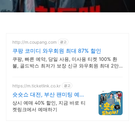
http://m.coupang.com
광고
쿠팡 코미디 와우회원 최대 87% 할인
쿠팡, 빠른 예약, 당일 사용, 미사용 티켓 100% 환
불, 골드박스 최저가 보장 신규 와우회원 최대 2만3
천원 쿠폰팩+5% 추가적립 혜택! 여행도 이제 쿠팡
에서!
https://m.ticketlink.co.kr
광고
숏숏쇼 대전, 부산 팬미팅 예매
는 티켓링크!
상시 예매 40% 할인, 지금 바로 티
켓링크에서 예매하기